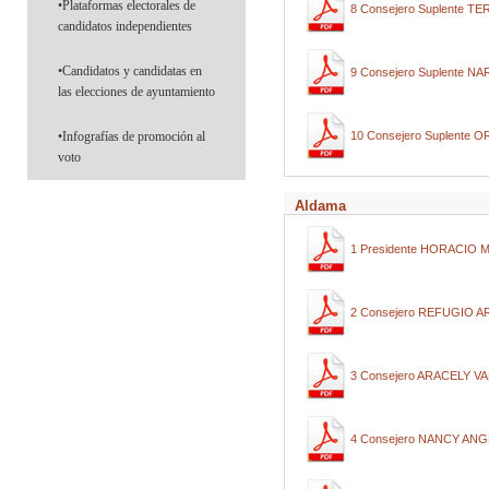
•Plataformas electorales de
8 Consejero Suplente
candidatos independientes
•Candidatos y candidatas en
9 Consejero Suplente 
las elecciones de ayuntamiento
•Infografías de promoción al
10 Consejero Suplent
voto
Aldama
1 Presidente HORACIO
2 Consejero REFUGIO 
3 Consejero ARACELY 
4 Consejero NANCY AN