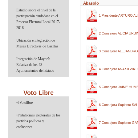
Abasolo
Estudio sobre el nivel de la
1 Presidente ARTURO 
participación ciudadana en el
Proceso Electoral Local 2017-
2018
2 Consejero ALICIA URB
Ubicación e integración de
Mesas Directivas de Casillas
3 Consejero ALEJAND
Integración de Mayoría
Relativa de los 43
4 Consejero ANA SILVIA
Ayuntamientos del Estado
5 Consejero JAIME H
Voto Libre
•#Votolibre
6 Consejera Suplente 
•Plataformas electorales de los
partidos políticos y
7 Consejero Suplente
coaliciones