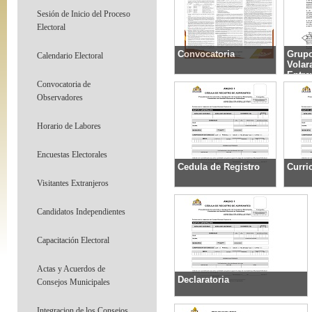
Sesión de Inicio del Proceso
Electoral
Convocatoria
Grupo
Calendario Electoral
Volar
Entre
Descargar
Convocatoria de
Observadores
Desc
Horario de Labores
Encuestas Electorales
Cedula de Registro
Curri
Visitantes Extranjeros
Descargar
Desc
Candidatos Independientes
Capacitación Electoral
Actas y Acuerdos de
Declaratoria
Consejos Municipales
Descargar
Integracion de los Consejos