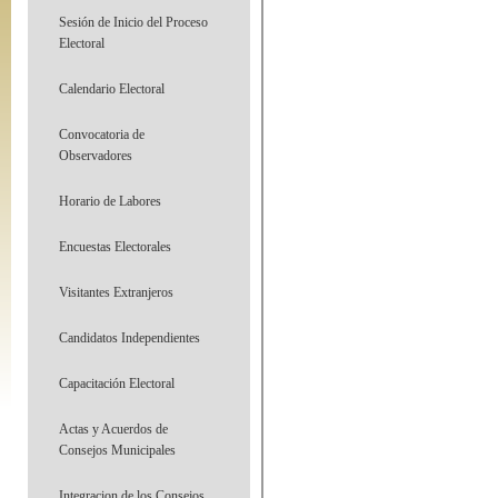
Sesión de Inicio del Proceso
Electoral
Calendario Electoral
Convocatoria de
Observadores
Horario de Labores
Encuestas Electorales
Visitantes Extranjeros
Candidatos Independientes
Capacitación Electoral
Actas y Acuerdos de
Consejos Municipales
Integracion de los Consejos