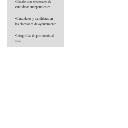
•Plataformas electorales de
candidatos independientes
•Candidatos y candidatas en
las elecciones de ayuntamiento
•Infografías de promoción al
voto