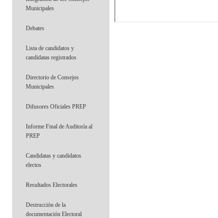
Municipales
Debates
Lista de candidatos y
candidatas registrados
Directorio de Consejos
Municipales
Difusores Oficiales PREP
Informe Final de Auditoría al
PREP
Candidatas y candidatos
electos
Resultados Electorales
Destrucción de la
documentación Electoral